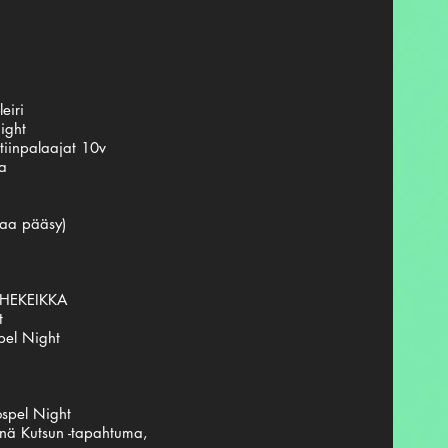
eiri
ight
tiinpalaajat 10v
ka
paa pääsy)
PUHEKEIKKA
t
pel Night
ä
spel Night
nä Kutsun -tapahtuma,