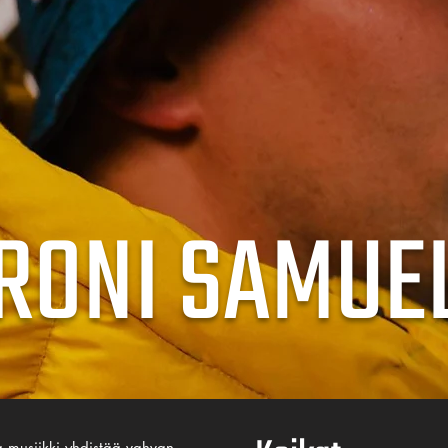
RONI SAMUE
ka musiikki yhdistää vahvan