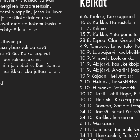
Keikat
energisen lavapresenssin.
rniin räppiin, jossa kuuluvat
6.6. Karkku, Karkkugospel
 ja henkilökohtainen usko.
16.6. Karkku, Harrasteleiri
vat aidoista kokemuksista ja
11.7. Kihniö
rkitystä kuulijoille.
15.7. Karkku, Yhtä perhettä -l
28.8. Espoo, Olari Gospel N
uttavan ja
4.9. Tampere, Luther-talo, Ko
sa yleisö kohtaa sekä
10.9. Lappajärvi, koulukeik
sisältöä. Keikat sopivat
10.9. Vimpeli, koulukeikka
nuorisotilaisuuksiin,
11.9. Alajärvi, koulukeikkoja
umiin ja klubeille. Roni Samuel
11.9. Alajärvi, Alvariini (va
 musiikkia, joka jättää jäljen.
19.9 Kajaani, helluntaisrk
3.10. Helsinki, Luther-kirkko
.fi
9.10. Himanka, Valomerkki
10.10. Lahti, Lahti Hope, 
10.10. Helsinki, Kirkkoappro
23.10. Somero, Somero Gos
24.10. Jämsä, Silmät Ristiss
24.10. Karkku, leirikeikka
6.11. Mustasaari
7.11. Tammela, Tammela Go
14.11. Hankasalmi, Teitä Mi