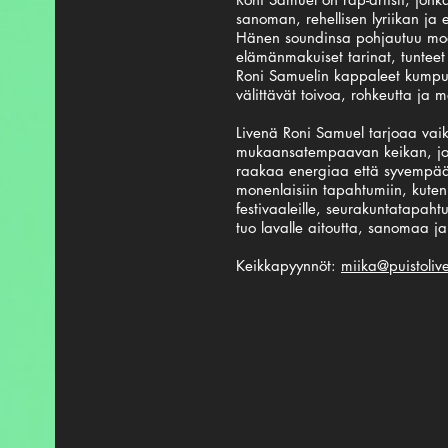
sanoman, rehellisen lyriikan ja 
Hänen soundinsa pohjautuu mode
elämänmakuiset tarinat, tunteet
Roni Samuelin kappaleet kumpua
välittävät toivoa, rohkeutta ja me
Livenä Roni Samuel tarjoaa vaik
mukaansatempaavan keikan, jos
raakaa energiaa että syvempää 
monenlaisiin tapahtumiin, kuten 
festivaaleille, seurakuntatapaht
tuo lavalle aitoutta, sanomaa ja
Keikkapyynnöt:
miika@puistolive